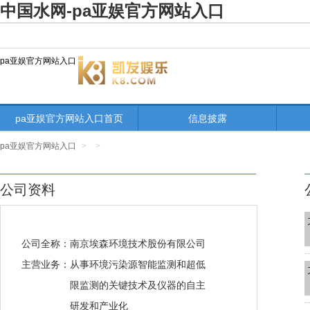
中国水网-pa亚娱官方网站入口
pa亚娱官方网站入口
pa亚娱官方网站入口首页
信息披露
pa亚娱官方网站入口
>
>
公司资料
公司全称：
南京埃森环境技术股份有限公司
主营业务：
从事环境污染源智能监测和超低
限监测的关键技术及仪器的自主
研发和产业化