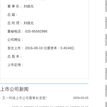
董 事 长： 刘德允
总 裁：
总 经 理： 刘德允
董秘电话： 025-85582988
公司网址：
首次上市： 2016-08-10 注册资本：0.4534亿
总 股 本：
上市定增：
上市公司新闻
· 又一环保上市公司董事长变更!
2026-03-20