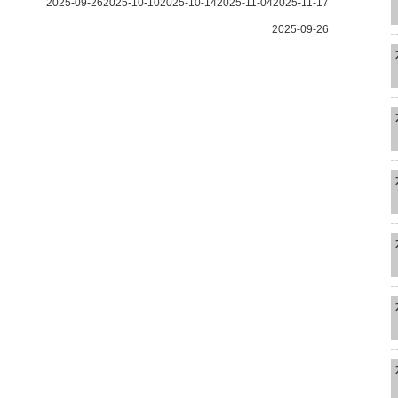
2025-09-26
2025-10-10
2025-10-14
2025-11-04
2025-11-17
2025-09-26