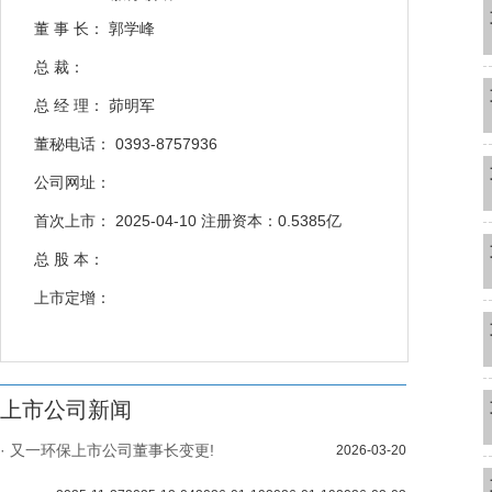
董 事 长： 郭学峰
总 裁：
总 经 理： 茆明军
董秘电话： 0393-8757936
公司网址：
首次上市： 2025-04-10 注册资本：0.5385亿
总 股 本：
上市定增：
上市公司新闻
· 又一环保上市公司董事长变更!
2026-03-20