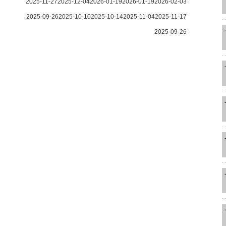
2025-11-27
2025-12-04
2026-01-19
2026-01-19
2026-02-03
2025-09-26
2025-10-10
2025-10-14
2025-11-04
2025-11-17
2025-09-26