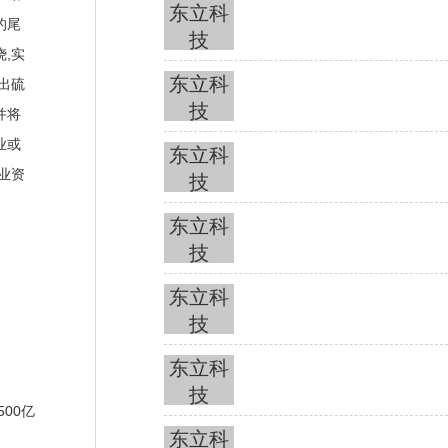
东立科
的尾
技
,实
东立科
出硫
技
并将
业或
东立科
业资
技
东立科
技
东立科
技
东立科
技
500亿
东立科