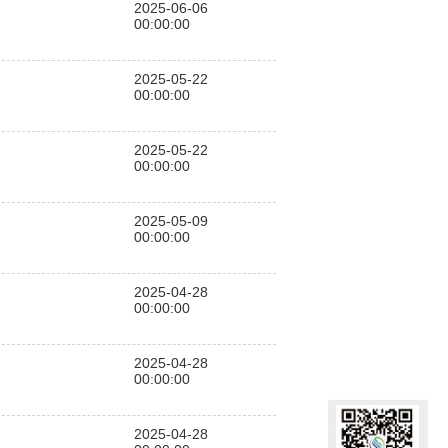
2025-06-06
00:00:00
2025-05-22
00:00:00
2025-05-22
00:00:00
2025-05-09
00:00:00
2025-04-28
00:00:00
2025-04-28
00:00:00
2025-04-28