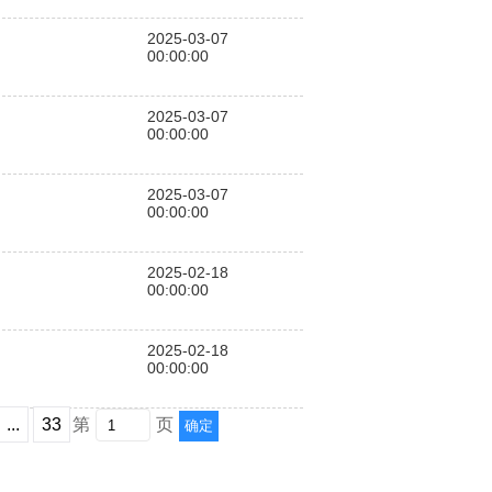
2025-03-07
00:00:00
2025-03-07
00:00:00
2025-03-07
00:00:00
2025-02-18
00:00:00
2025-02-18
00:00:00
...
33
第
页
确定