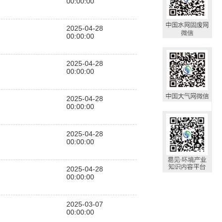
00:00:00
2025-04-28
00:00:00
2025-04-28
00:00:00
2025-04-28
00:00:00
2025-04-28
00:00:00
2025-04-28
00:00:00
2025-03-07
00:00:00