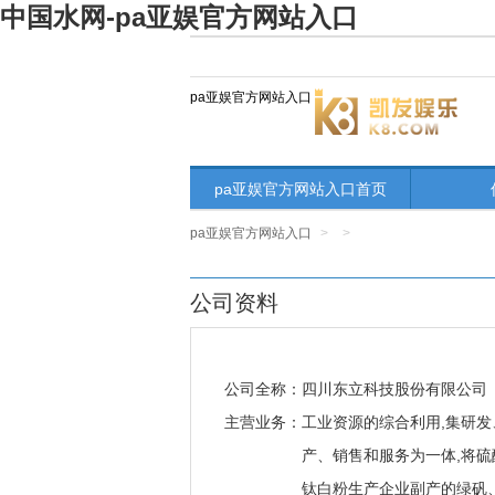
中国水网-pa亚娱官方网站入口
pa亚娱官方网站入口
pa亚娱官方网站入口首页
pa亚娱官方网站入口
>
>
公司资料
公司全称：
四川东立科技股份有限公司
主营业务：
工业资源的综合利用,集研发
产、销售和服务为一体,将硫
钛白粉生产企业副产的绿矾