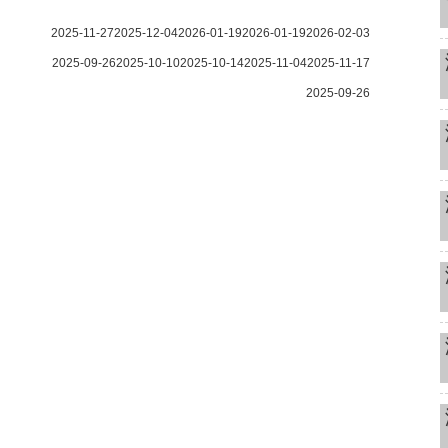
2025-11-27
2025-12-04
2026-01-19
2026-01-19
2026-02-03
2025-09-26
2025-10-10
2025-10-14
2025-11-04
2025-11-17
2025-09-26