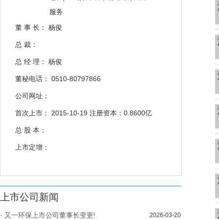
服务
董 事 长： 杨俊
总 裁：
总 经 理： 杨俊
董秘电话： 0510-80797866
公司网址：
首次上市： 2015-10-19 注册资本：0.8600亿
总 股 本：
上市定增：
上市公司新闻
· 又一环保上市公司董事长变更!
2026-03-20