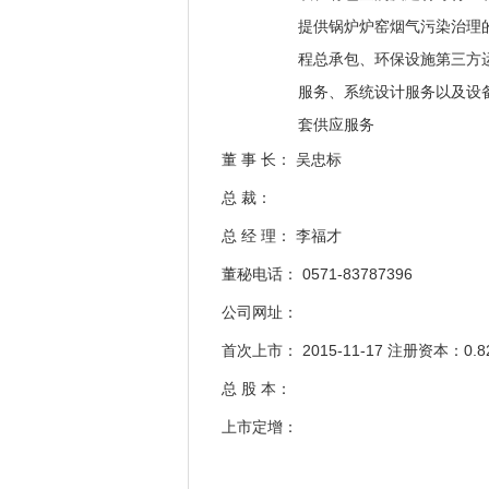
提供锅炉炉窑烟气污染治理
程总承包、环保设施第三方
服务、系统设计服务以及设
套供应服务
董 事 长： 吴忠标
总 裁：
总 经 理： 李福才
董秘电话： 0571-83787396
公司网址：
首次上市： 2015-11-17 注册资本：0.8
总 股 本：
上市定增：