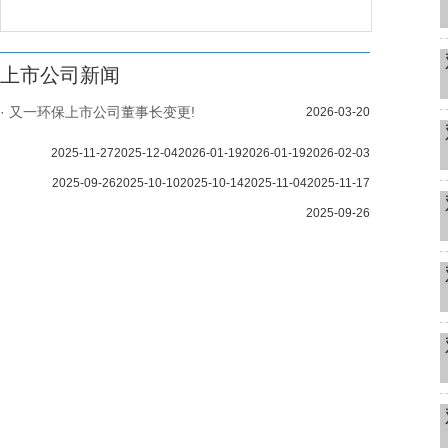
上市公司新闻
· 又一环保上市公司董事长变更!
2026-03-20
2025-11-27
2025-12-04
2026-01-19
2026-01-19
2026-02-03
2025-09-26
2025-10-10
2025-10-14
2025-11-04
2025-11-17
2025-09-26