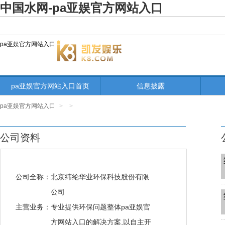
中国水网-pa亚娱官方网站入口
pa亚娱官方网站入口
pa亚娱官方网站入口首页
信息披露
pa亚娱官方网站入口
>
>
公司资料
公司全称：
北京纬纶华业环保科技股份有限
公司
主营业务：
专业提供环保问题整体pa亚娱官
方网站入口的解决方案,以自主开