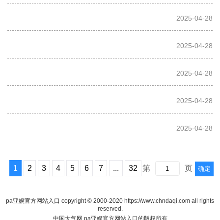
2025-04-28
2025-04-28
2025-04-28
2025-04-28
2025-04-28
1
2
3
4
5
6
7
...
32
第
页
确定
pa亚娱官方网站入口 copyright © 2000-2020 https://www.chndaqi.com all rights
reserved.
中国大气网 pa亚娱官方网站入口的版权所有