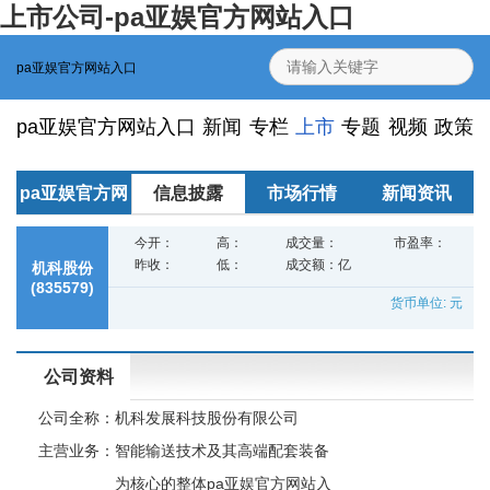
上市公司-pa亚娱官方网站入口
pa亚娱官方网站入口
pa亚娱官方网站入口
新闻
专栏
上市
专题
视频
政策
pa亚娱官方网
信息披露
市场行情
新闻资讯
站入口首页
今开：
高：
成交量：
市盈率：
昨收：
低：
成交额：
亿
机科股份
(835579)
货币单位: 元
公司资料
公司全称：
机科发展科技股份有限公司
主营业务：
智能输送技术及其高端配套装备
为核心的整体pa亚娱官方网站入