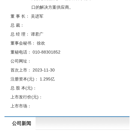
口的解决方案供应商。
董 事 长： 吴进军
总 裁：
总 经 理： 谭君广
董事会秘书： 徐欢
董秘电话： 010-88301852
公司网址：
首次上市： 2023-11-30
注册资本(元)： 1.295亿
总 股 本(元)：
上市发行价(元)：
上市市场：
公司新闻