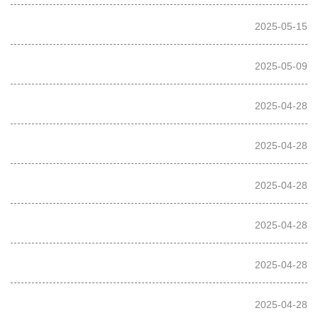
2025-05-15
2025-05-09
2025-04-28
2025-04-28
2025-04-28
2025-04-28
2025-04-28
2025-04-28