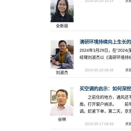
2024-05-20 10:15
关
全新丽
清研环境持续向上生长的力
2024年3月29日，在“2
经理刘淑杰以《清研环境持续
2024-05-20 09:38
关
刘淑杰
买空调的启示：如何深挖和
之前住的地方，通风还不
扇，打开窗户纳凉。 前年
调。赶紧下单，第二天，京东的
谷林
2024-05-17 09:49
关