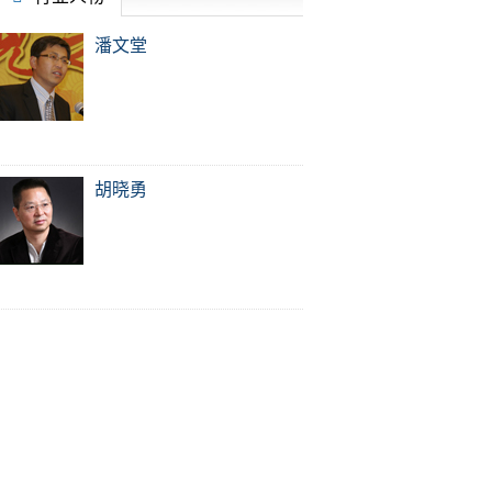
潘文堂
胡晓勇