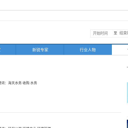
至
家
新锐专家
行业人物
键词：海天水务 收购 水务