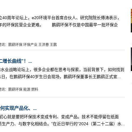
40周年论坛上，e20环境平台首席合伙人、研究院院长傅涛表示，
0年的环保民营企业更难。 鹏鹞环保不仅是中国最早一批环保企
键词：鹏鹞环保 环保产业 王洪春 王鹏
长曲线”！...
废和水业战略论坛上，很多企业都在思考与探索，当前背景下，如何找到
1日，在鹏鹞环保40岁生日会现场，鹏鹞环保董事长王鹏鹞正式宣...
键词：鹏鹞环保 能源 燃料
实现产品化、...
，初心就是要把环保技术变成专利、变成产品。技术不能停留在纸面
产力、与数字化相结合。”在近日举行的“2024（第二十二届）水...