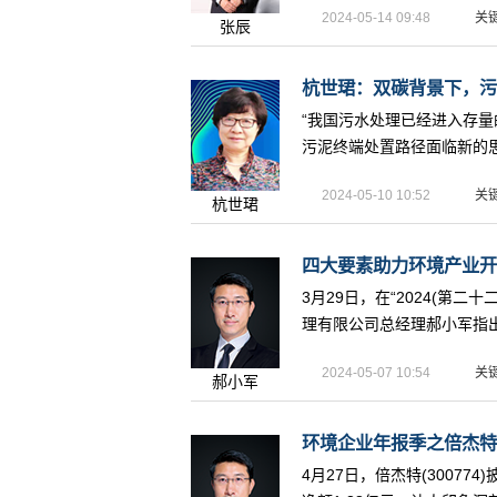
2024-05-14 09:48
关
张辰
杭世珺：双碳背景下，污泥
“我国污水处理已经进入存量
污泥终端处置路径面临新的思
2024-05-10 10:52
关
杭世珺
四大要素助力环境产业开
3月29日，在“2024(第
理有限公司总经理郝小军指出
2024-05-07 10:54
关
郝小军
环境企业年报季之倍杰特：
4月27日，倍杰特(30077