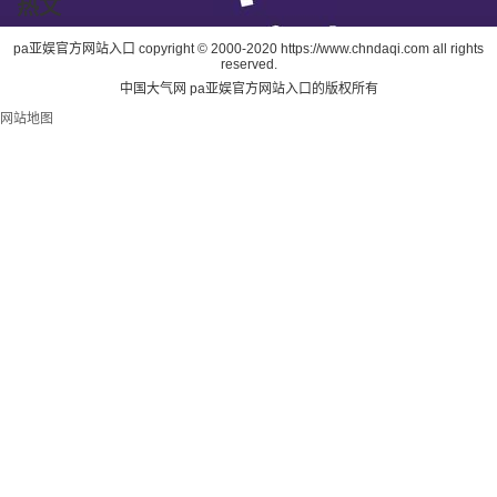
热文
pa亚娱官方网站入口 copyright © 2000-2020 https://www.chndaqi.com all rights
reserved.
中国大气网 pa亚娱官方网站入口的版权所有
网站地图