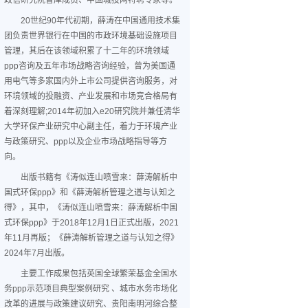
政信研究院智库成员、中国城投网特聘专家等。
20世纪90年代初期，薛涛在中国通用技术集
团负责世界银行在中国的市政环境基础设施项目
管理，其后在该领域积累了十二年的环境领域
ppp咨询及五年市场战略咨询经验，曾为美国通
用电气等多家国内外上市公司提供咨询服务，对
环境领域的投融资、产业发展和市场竞合格局有
着深刻理解;2014年初加入e20研究院并兼任清华
大学环保产业研究中心副主任，着力于环境产业
与政策研究、ppp以及企业市场战略指导等方
向。
出版书籍有《涛似连山喷雪来：薛涛解析中
国式环保ppp》和《薛涛解析管理之道与认知之
得》，其中，《涛似连山喷雪来：薛涛解析中国
式环保ppp》于2018年12月1日正式出版，2021
年11月再版；《薛涛解析管理之道与认知之得》
2024年7月出版。
主要工作成果包括英国全球繁荣基金全国水
务ppp示范项目典型案例研究 、城市水务市场化
改革的进展与政策建议研究、贵阳南明河综合整