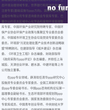
部城镇水体污染治理工程技术应用中心村镇水生
态环境治理领域专家，世界银行和亚洲开发银行
注册专家(基础设施与ppp方向)、国家绿色发展基
金股份有限公司专家咨询委员会专家库专家、巴
塞尔公约亚太区域中心化学品和废物环境管理智
库专家、中国环保产业研究院特聘专家、中国环
保产业协会环保产业政策与集聚区专业委员会委
员、中国城市环境卫生协会垃圾焚烧专家委员会
委员，环境部“污泥处理处置产业技术创新战略联
盟”特聘顾问。住建部指导《城乡建设》杂志编
委、《环境卫生工程》杂志编委、财政部指导
《政府采购与ppp评论》杂志编委，并担任上海
城投、天津创业环保、碧水源、中建环能等上市
公司独立董事。
在ppp专业领域，薛涛现任清华ppp研究中心
投融资专业委员会专家委员、全国工商联环境商
会ppp专委会秘书长、中国ppp咨询机构论坛第一
届理事会副秘书长、生态环境部环境规划院ppp
中心专家委员会委员、国家发改委国合中心ppp
专家库成员、中国青年创业导师、中央财经大学