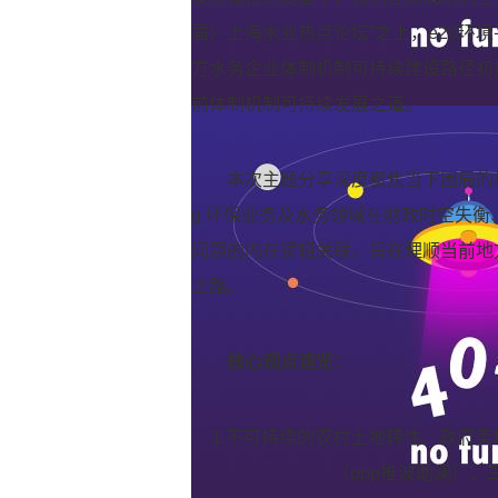
届）上海水业热点论坛”之上，e20环境
方水务企业体制机制可持续建设路径初
前体制机制可持续发展之道。
本次主题分享深度聚焦当下困局的
g 环保业务及水务领域在财政时空失
问题的内在逻辑关联，旨在理顺当前地
之路。
核心观点速览：
1.不可持续的农村土地转性、政府
（ppp推波助澜），