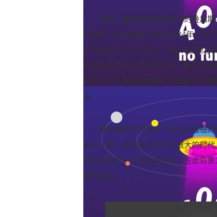
目前，我们处在各种压力的叠加期
个数字，在财政部公布的2024年上
了5.5%和5.7%。此外，还有一些地
主营业务收入200万及以上）餐饮企业的
0.37%。上海则更为糟糕，限额以上住
态。
再将视角转回到当下我们所面临的
能力下滑，整体经济面压力很大的时代
处于这样的一个错位的中间。在此背景
展的目标。