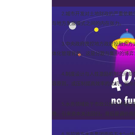
2.城市开发对土地财政的严重依
与地方发展模式之间的内在张力。
3.中央政府管控地方政府投融资
体化管理背后，这是分散与集中的博弈
4.制度设计与人性激励机制之间
容原则，或压制提高效率的动机，扼杀
5.水务领域处于市政公用与环保
势，引来资本关注回归，背后是调价周
6.当前地方水务集团面临五大“一