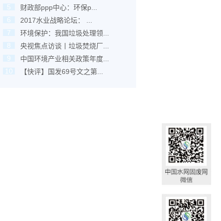
5
财政部ppp中心：环保p...
6
2017水业战略论坛： ...
7
环境保护：我国垃圾处理领...
8
央视焦点访谈丨垃圾焚烧厂...
9
中国环境产业相关政策年度...
10
【快评】国发69号文之第...