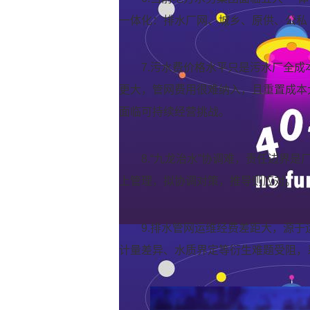
一体化：排水厂网、城乡、原供、公私
7.污水费价格水平只是污水厂全
更大，管网费用很难纳入，且重置成本
面临可持续经营挑战。
8.“九龙治水”协调难，责任边界
上管理，拟协调对策，推导则应对。
9.排水管网运维经费差距大，源
计量差异、水质界定等衍生难题受阻，