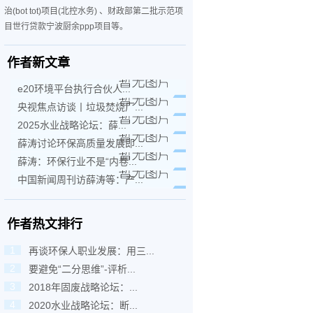
治(bot tot)项目(北控水务) 、财政部第二批示范项
目世行贷款宁波厨余ppp项目等。
作者新文章
e20环境平台执行合伙人...
央视焦点访谈丨垃圾焚烧厂...
2025水业战略论坛：薛...
薛涛讨论环保高质量发展即...
薛涛：环保行业不是“内卷...
中国新闻周刊访薛涛等：产...
作者热文排行
1
再谈环保人职业发展：用三...
2
要避免“二分思维”-评析...
3
2018年固废战略论坛：...
4
2020水业战略论坛：断...