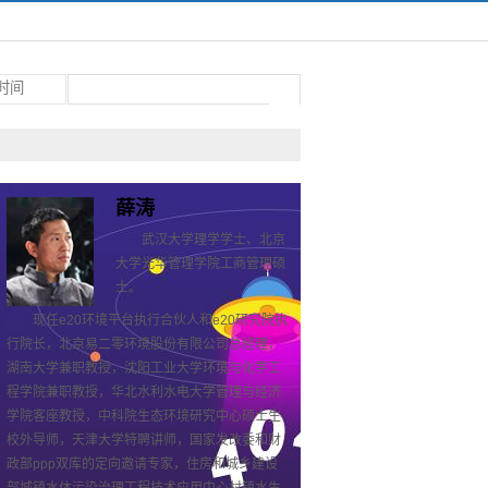
薛涛
武汉大学理学学士、北京
大学光华管理学院工商管理硕
士。
现任e20环境平台执行合伙人和e20研究院执
行院长，北京易二零环境股份有限公司总经理，
湖南大学兼职教授，沈阳工业大学环境与化学工
程学院兼职教授，华北水利水电大学管理与经济
学院客座教授，中科院生态环境研究中心硕士生
校外导师，天津大学特聘讲师，国家发改委和财
政部ppp双库的定向邀请专家，住房和城乡建设