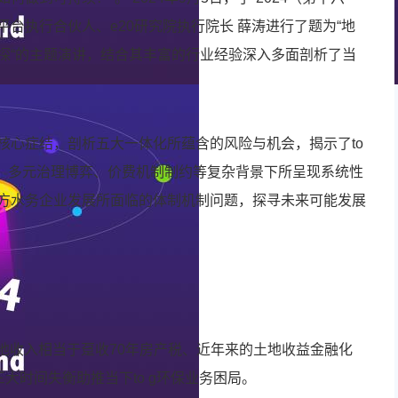
平台执行合伙人、e20研究院执行院长 薛涛进行了题为“地
探“的主题演讲，结合其丰富的行业经验深入多面剖析了当
核心症结，剖析五大一体化所蕴含的风险与机会，揭示了to
衡、多元治理博弈、价费机制制约等复杂背景下所呈现系统性
方水务企业发展所面临的体制机制问题，探寻未来可能发展
卖地收入相当于趸收70年房产税、近年来的土地收益金融化
三大时间失衡助推当下to g环保业务困局。